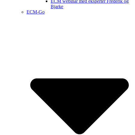
ECM webinar med eksperter Frederik og
Bjarke
ECM-Go