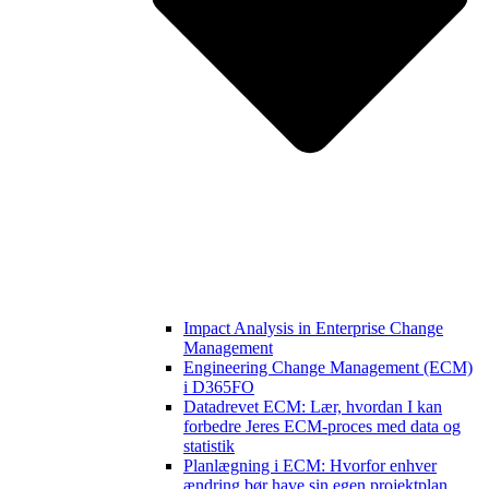
Impact Analysis in Enterprise Change
Management
Engineering Change Management (ECM)
i D365FO
Datadrevet ECM: Lær, hvordan I kan
forbedre Jeres ECM-proces med data og
statistik
Planlægning i ECM: Hvorfor enhver
ændring bør have sin egen projektplan