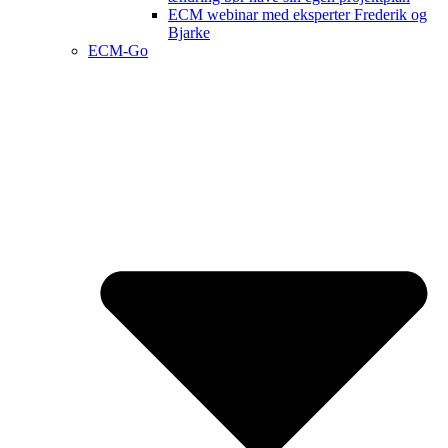
ECM webinar med eksperter Frederik og
Bjarke
ECM-Go