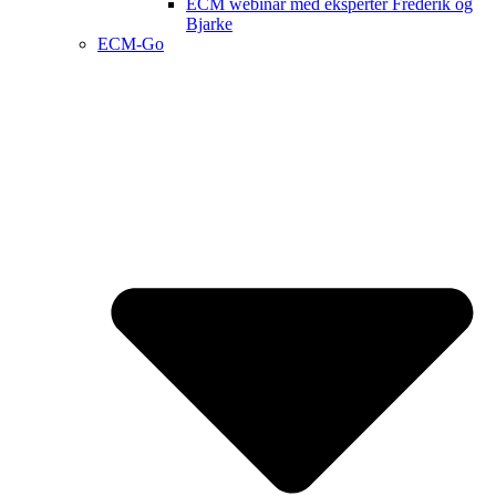
ECM webinar med eksperter Frederik og
Bjarke
ECM-Go