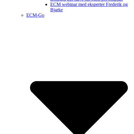
ECM webinar med eksperter Frederik og
Bjarke
ECM-Go