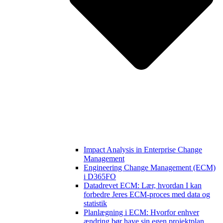
Impact Analysis in Enterprise Change
Management
Engineering Change Management (ECM)
i D365FO
Datadrevet ECM: Lær, hvordan I kan
forbedre Jeres ECM-proces med data og
statistik
Planlægning i ECM: Hvorfor enhver
ændring bør have sin egen projektplan